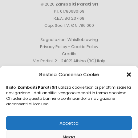
© 2026
Zambaiti Parati Srl
P.I. 01780680169
R.E.A. BG 237168
Cap. Soc. I.V. € 5.786.000
Segnalazioni Whistleblowing
Privacy Policy
-
Cookie Policy
Credits
Via Pertini, 2 - 24021 Albino (BG) Italy
Tel. +39 035 759111 -
info@zambaitiparati.com
Gestisci Consenso Cookie
Il sito
Zambaiti Parati Srl
utilizza cookie tecnici per ottimizzare la
navigazione. I dati analitici vengono raccolti in forma anonima.
Chiudendo questo banner o continuando la navigazione
Ufficio Vendite
acconsenti al loro uso.
sales@zambaitiparati.com
Accetta
Ufficio Acquisti
purchase@zambaitiparati.com
Nega