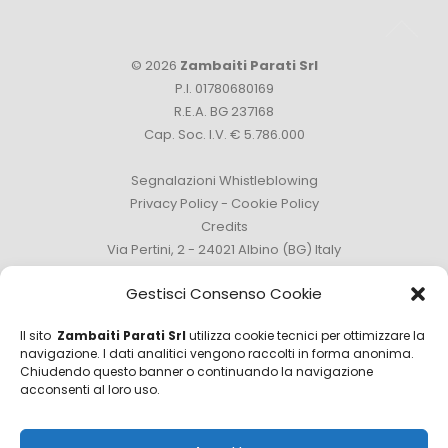
© 2026
Zambaiti Parati Srl
P.I. 01780680169
R.E.A. BG 237168
Cap. Soc. I.V. € 5.786.000
Segnalazioni Whistleblowing
Privacy Policy
-
Cookie Policy
Credits
Via Pertini, 2 - 24021 Albino (BG) Italy
Tel. +39 035 759111 -
info@zambaitiparati.com
Gestisci Consenso Cookie
Il sito
Zambaiti Parati Srl
utilizza cookie tecnici per ottimizzare la
navigazione. I dati analitici vengono raccolti in forma anonima.
Chiudendo questo banner o continuando la navigazione
Ufficio Vendite
acconsenti al loro uso.
sales@zambaitiparati.com