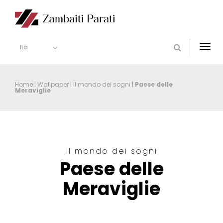
Ita
Togg
navi
Home
|
Wallpaper
|
Il mondo dei sogni
|
Paese delle
Meraviglie
Il mondo dei sogni
Paese delle
Meraviglie