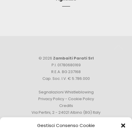
© 2026
Zambaiti Parati Srl
P.I. 01780680169
R.E.A. BG 237168
Cap. Soc. I.V. € 5.786.000
Segnalazioni Whistleblowing
Privacy Policy
-
Cookie Policy
Credits
Via Pertini, 2 - 24021 Albino (BG) Italy
Tel. +39 035 759111 -
info@zambaitiparati.com
Gestisci Consenso Cookie