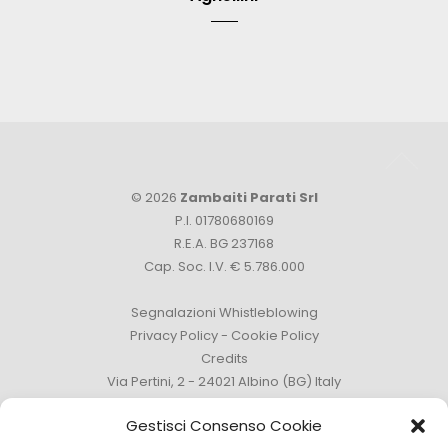
© 2026
Zambaiti Parati Srl
P.I. 01780680169
R.E.A. BG 237168
Cap. Soc. I.V. € 5.786.000
Segnalazioni Whistleblowing
Privacy Policy
-
Cookie Policy
Credits
Via Pertini, 2 - 24021 Albino (BG) Italy
Tel. +39 035 759111 -
info@zambaitiparati.com
Gestisci Consenso Cookie