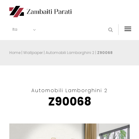
Ita
Togg
navi
Home
|
Wallpaper
|
Automobili Lamborghini 2
|
Z90068
Automobili Lamborghini 2
Z90068