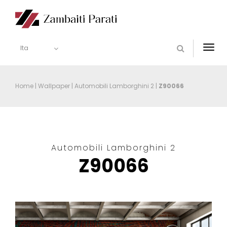
Ita
Togg
navi
Home
|
Wallpaper
|
Automobili Lamborghini 2
|
Z90066
Automobili Lamborghini 2
Z90066