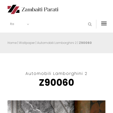
Ita
Togg
navi
Home
|
Wallpaper
|
Automobili Lamborghini 2
|
Z90060
Automobili Lamborghini 2
Z90060