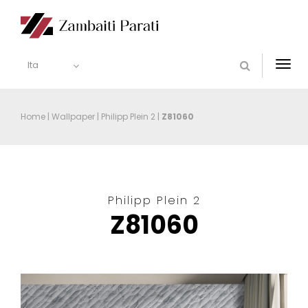
Ita
Togg
navi
Home
|
Wallpaper
|
Philipp Plein 2
|
Z81060
Philipp Plein 2
Z81060