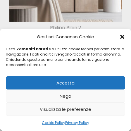
Philipp Plein 2
Z81007
Gestisci Consenso Cookie
Il sito
Zambaiti Parati Srl
utilizza cookie tecnici per ottimizzare la
navigazione. I dati analitici vengono raccolti in forma anonima.
Chiudendo questo banner o continuando la navigazione
acconsenti al loro uso.
Accetta
© 2026
Zambaiti Parati Srl
Nega
P.I. 01780680169
R.E.A. BG 237168
Visualizza le preferenze
Cap. Soc. I.V. € 5.786.000
Cookie Policy
Privacy Policy
Segnalazioni Whistleblowing