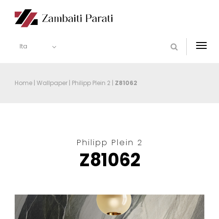
Ita
Togg
navi
Home
|
Wallpaper
|
Philipp Plein 2
|
Z81062
Philipp Plein 2
Z81062