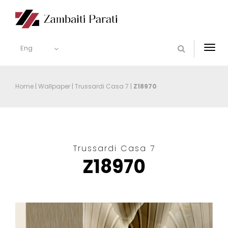
Eng
Togg
navi
Home
|
Wallpaper
|
Trussardi Casa 7
|
Z18970
Trussardi Casa 7
Z18970