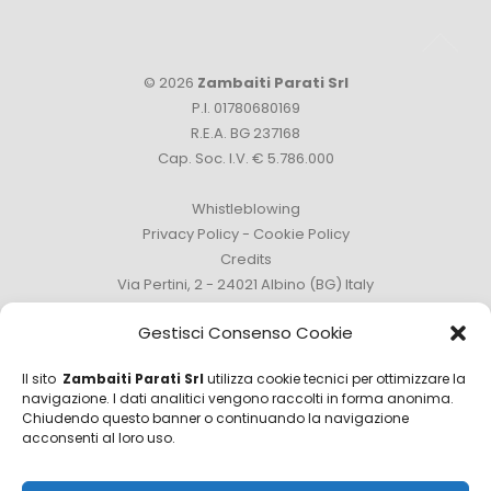
© 2026
Zambaiti Parati Srl
P.I. 01780680169
R.E.A. BG 237168
Cap. Soc. I.V. € 5.786.000
Whistleblowing
Privacy Policy
-
Cookie Policy
Credits
Via Pertini, 2 - 24021 Albino (BG) Italy
Phone +39 035 759111 -
info@zambaitiparati.com
Gestisci Consenso Cookie
Il sito
Zambaiti Parati Srl
utilizza cookie tecnici per ottimizzare la
navigazione. I dati analitici vengono raccolti in forma anonima.
Chiudendo questo banner o continuando la navigazione
Sales Department
acconsenti al loro uso.
sales@zambaitiparati.com