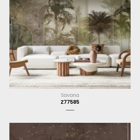
Savana
Z77585