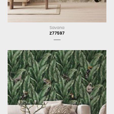
Savana
Z77597