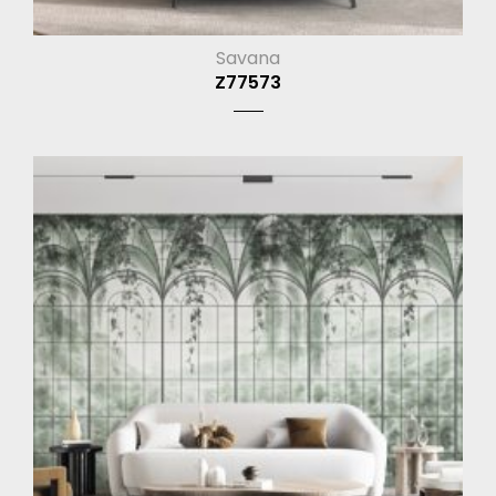
Savana
Z77573