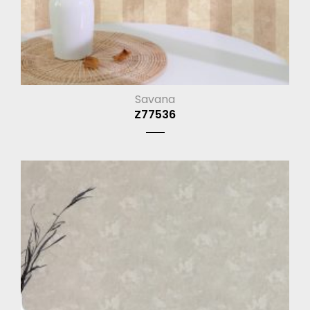
Savana
Z77536