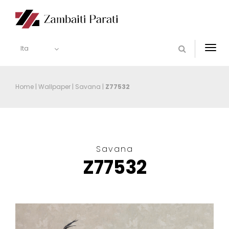
Ita
Togg
navi
Home
|
Wallpaper
|
Savana
|
Z77532
Savana
Z77532