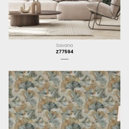
Savana
Z77594