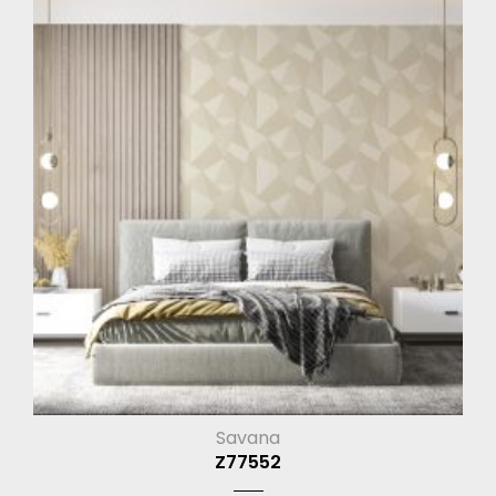
Savana
Z77552