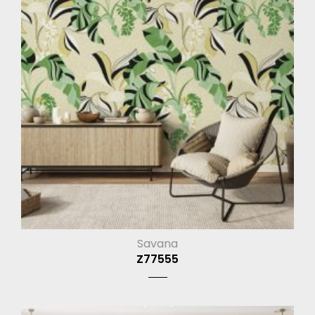
Savana
Z77555