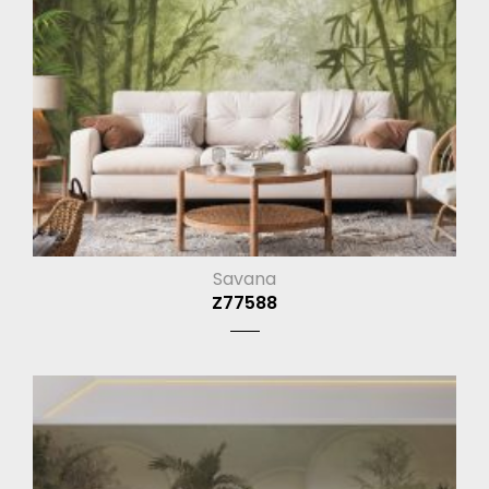
Savana
Z77588