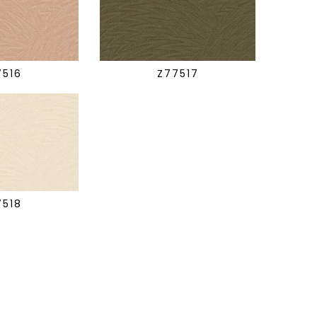
7516
Z77517
7518