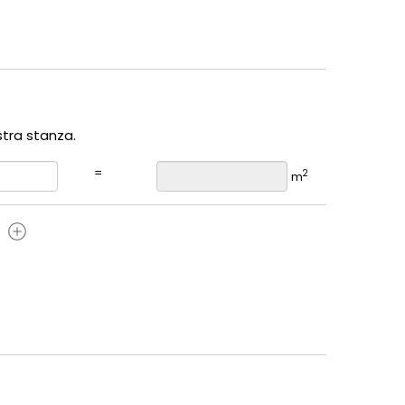
stra stanza.
=
2
m