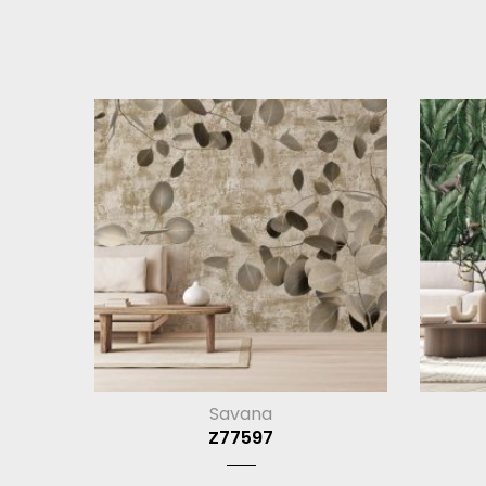
Savana
Z77597