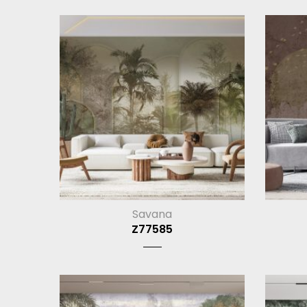
Savana
Z77585