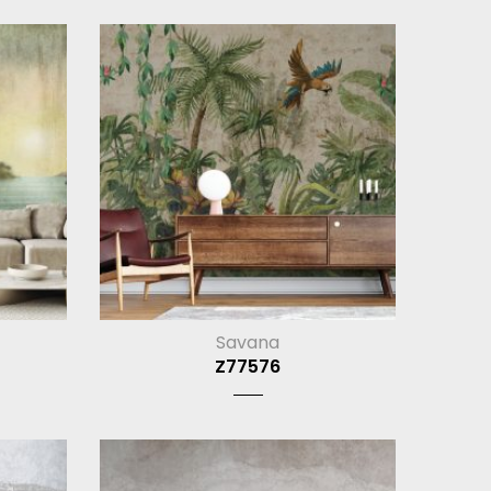
Savana
Z77576