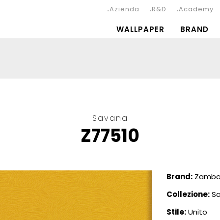
Azienda
R&D
Academy
WALLPAPER
BRAND
Savana
Z77510
Brand:
Zambait
Collezione:
Sa
Stile:
Unito