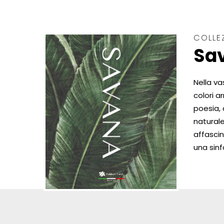
COLLE
Sa
Nella va
colori ar
poesia, 
naturale
affascin
una sinf