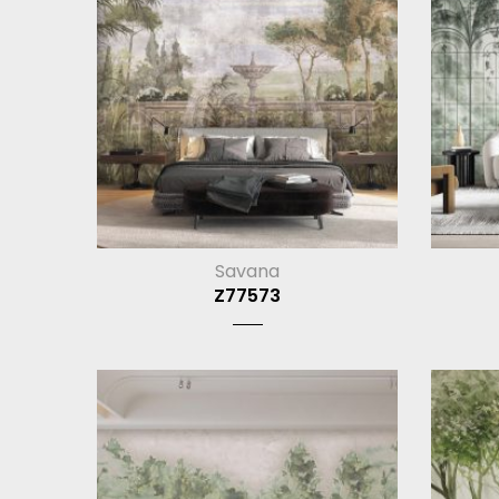
Savana
Z77573