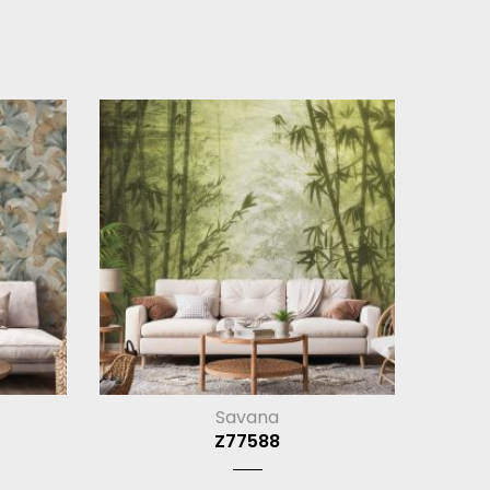
Savana
Z77588