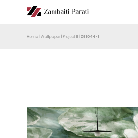
Home
|
Wallpaper
|
Project II
|
Z61044-1