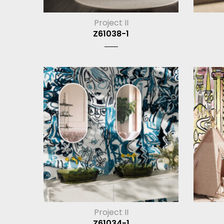
Project II
Z61038-1
Project II
Z61034-1