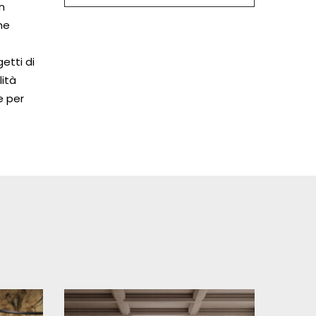
n
he
etti di
ità
e per