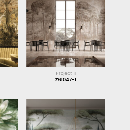
Project II
Z61047-1