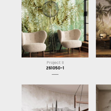
Project II
Z61050-1