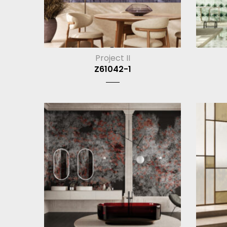
Project II
Z61042-1