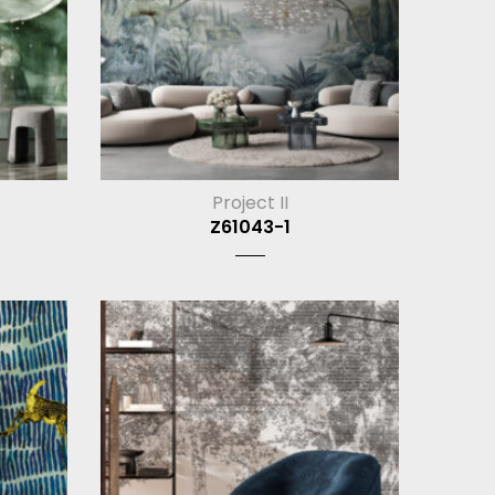
Project II
Z61043-1