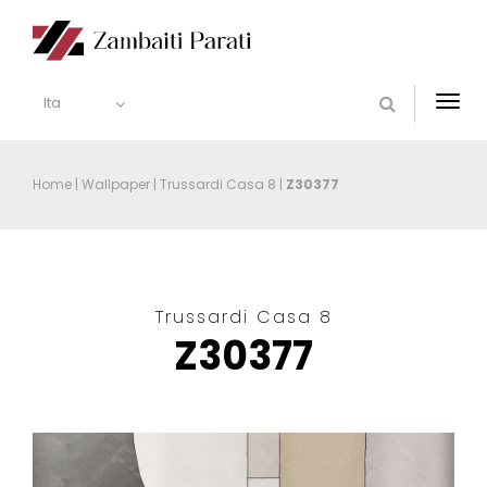
Ita
Togg
navi
Home
|
Wallpaper
|
Trussardi Casa 8
|
Z30377
Trussardi Casa 8
Z30377