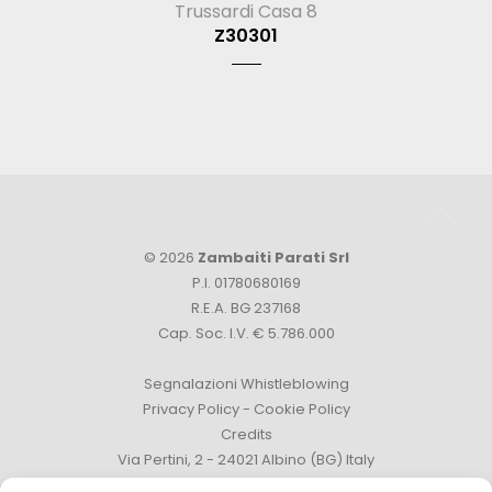
Trussardi Casa 8
Z30301
© 2026
Zambaiti Parati Srl
P.I. 01780680169
R.E.A. BG 237168
Cap. Soc. I.V. € 5.786.000
Segnalazioni Whistleblowing
Privacy Policy
-
Cookie Policy
Credits
Via Pertini, 2 - 24021 Albino (BG) Italy
Tel. +39 035 759111 -
info@zambaitiparati.com