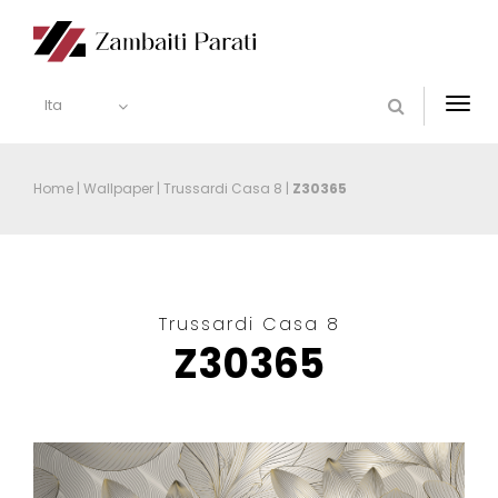
Ita
Togg
navi
Home
|
Wallpaper
|
Trussardi Casa 8
|
Z30365
Trussardi Casa 8
Z30365