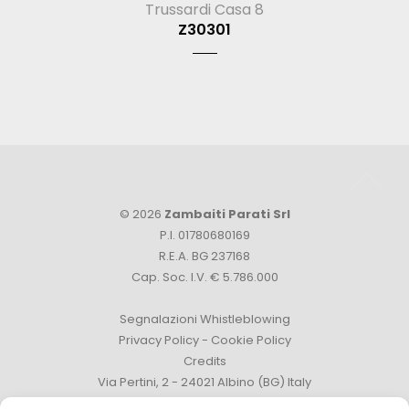
Trussardi Casa 8
Z30301
© 2026
Zambaiti Parati Srl
P.I. 01780680169
R.E.A. BG 237168
Cap. Soc. I.V. € 5.786.000
Segnalazioni Whistleblowing
Privacy Policy
-
Cookie Policy
Credits
Via Pertini, 2 - 24021 Albino (BG) Italy
Tel. +39 035 759111 -
info@zambaitiparati.com