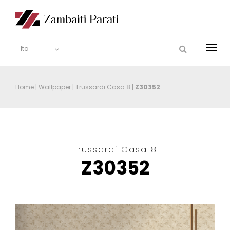
Ita
Togg
navi
Home
|
Wallpaper
|
Trussardi Casa 8
|
Z30352
Trussardi Casa 8
Z30352