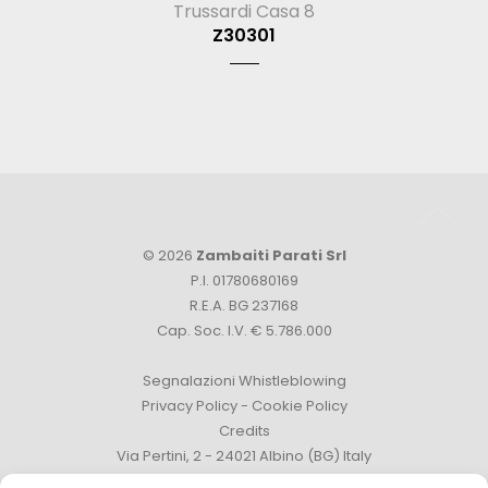
Trussardi Casa 8
Z30301
© 2026
Zambaiti Parati Srl
P.I. 01780680169
R.E.A. BG 237168
Cap. Soc. I.V. € 5.786.000
Segnalazioni Whistleblowing
Privacy Policy
-
Cookie Policy
Credits
Via Pertini, 2 - 24021 Albino (BG) Italy
Tel. +39 035 759111 -
info@zambaitiparati.com