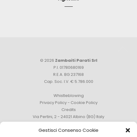
© 2026
Zambaiti Parati Srl
P.I. 01780680169
R.E.A. BG 237168
Cap. Soc. I.V. € 5.786.000
Whistleblowing
Privacy Policy
-
Cookie Policy
Credits
Via Pertini, 2 - 24021 Albino (BG) Italy
Phone +39 035 759111 -
info@zambaitiparati.com
Gestisci Consenso Cookie