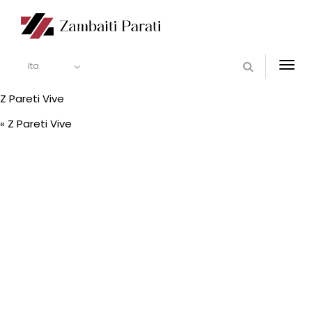
Ita
Togg
navi
Z Pareti Vive
«
Z Pareti Vive