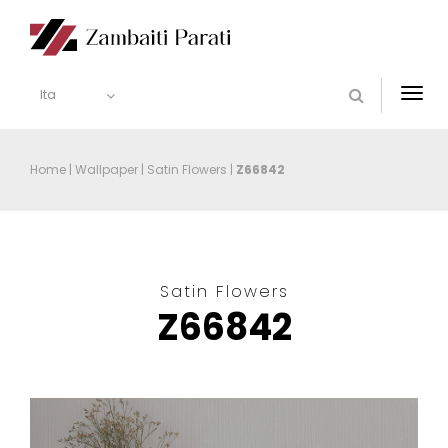
Ita
Togg
navi
Home
|
Wallpaper
|
Satin Flowers
|
Z66842
Satin Flowers
Z66842