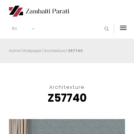
Ita
Togg
navi
Home
|
Wallpaper
|
Architexture
|
Z57740
Architexture
Z57740