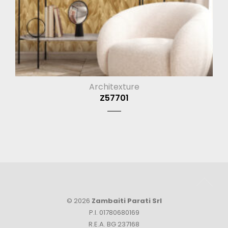
Architexture
Z57701
© 2026
Zambaiti Parati Srl
P.I. 01780680169
R.E.A. BG 237168