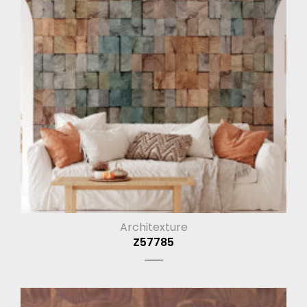
Architexture
Z57785