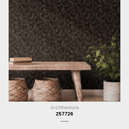
Architexture
Z57726