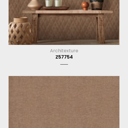
Architexture
Z57754