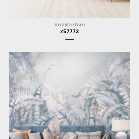
Architexture
Z57773