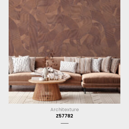
Architexture
Z57782