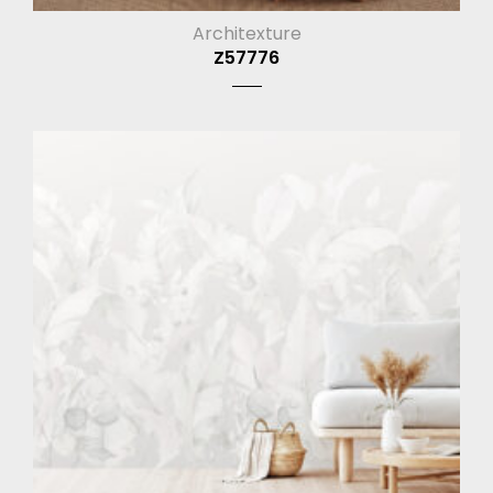
Architexture
Z57776