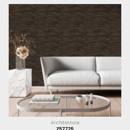
Architexture
Z57725