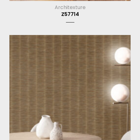
Architexture
Z57714