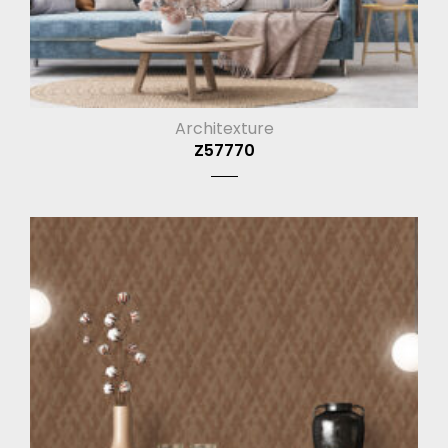
Architexture
Z57770