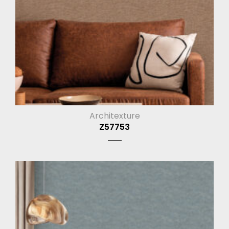
Architexture
Z57753