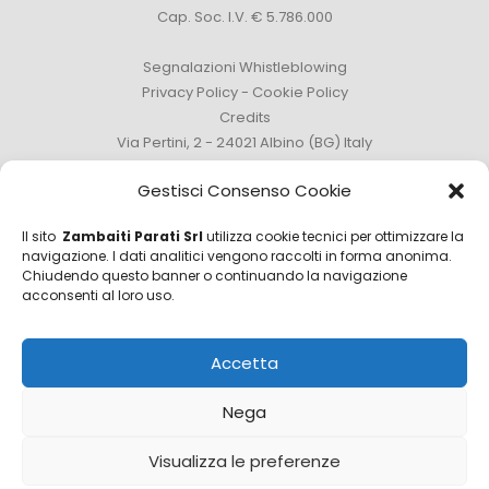
Cap. Soc. I.V. € 5.786.000
Segnalazioni Whistleblowing
Privacy Policy
-
Cookie Policy
Credits
Via Pertini, 2 - 24021 Albino (BG) Italy
Tel. +39 035 759111 -
info@zambaitiparati.com
Gestisci Consenso Cookie
Il sito
Zambaiti Parati Srl
utilizza cookie tecnici per ottimizzare la
navigazione. I dati analitici vengono raccolti in forma anonima.
Chiudendo questo banner o continuando la navigazione
Ufficio Vendite
acconsenti al loro uso.
sales@zambaitiparati.com
Accetta
Ufficio Acquisti
purchase@zambaitiparati.com
Nega
Ufficio informazioni
Visualizza le preferenze
info@zambaitiparati.com