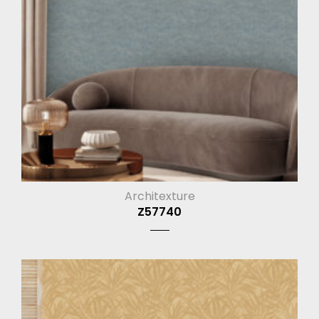
Architexture
Z57740