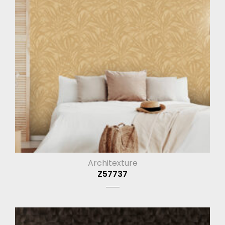
Architexture
Z57737