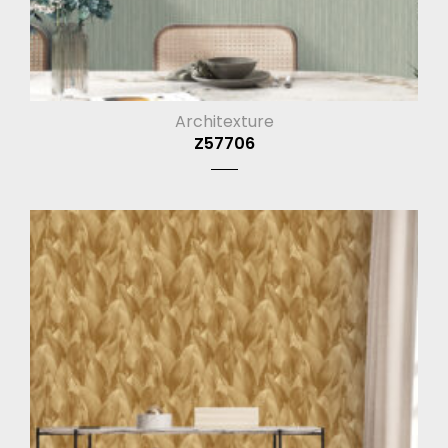
Architexture
Z57706