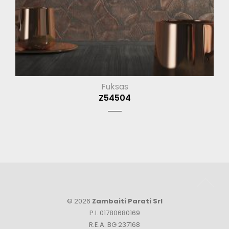
Fuksas
Z54504
© 2026
Zambaiti Parati Srl
P.I. 01780680169
R.E.A. BG 237168