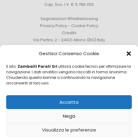
Cap. Soc. I.V. € 5.786.000
Segnalazioni Whistleblowing
Privacy Policy
-
Cookie Policy
Credits
Via Pertini, 2 - 24021 Albino (BG) Italy
Tel. +39 035 759111 -
info@zambaitiparati.com
Gestisci Consenso Cookie
Il sito
Zambaiti Parati Srl
utilizza cookie tecnici per ottimizzare la
navigazione. I dati analitici vengono raccolti in forma anonima.
Chiudendo questo banner o continuando la navigazione
Ufficio Vendite
acconsenti al loro uso.
sales@zambaitiparati.com
Accetta
Ufficio Acquisti
purchase@zambaitiparati.com
Nega
Ufficio informazioni
Visualizza le preferenze
info@zambaitiparati.com