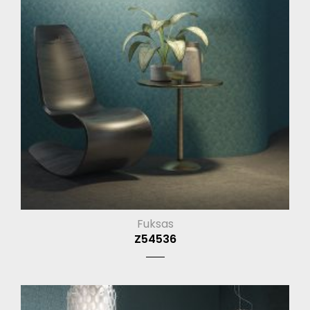
Fuksas
Z54536