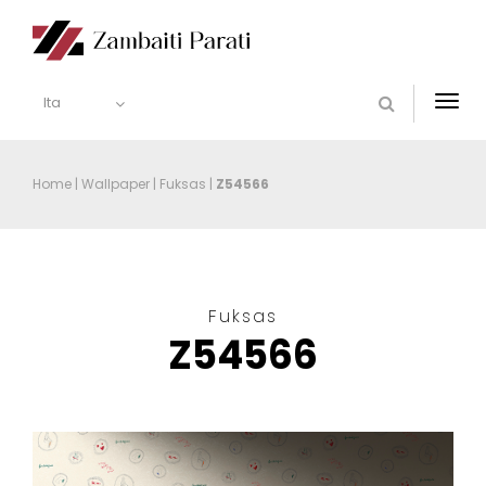
Ita
Togg
navi
Home
|
Wallpaper
|
Fuksas
|
Z54566
Fuksas
Z54566