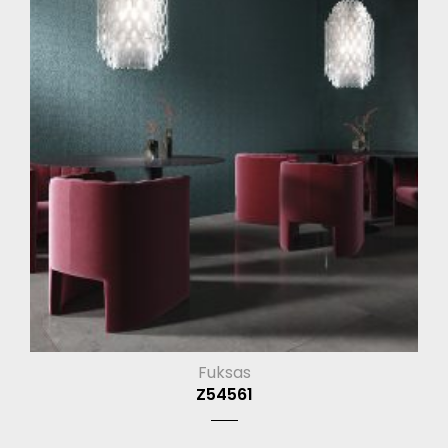
Fuksas
Z54561