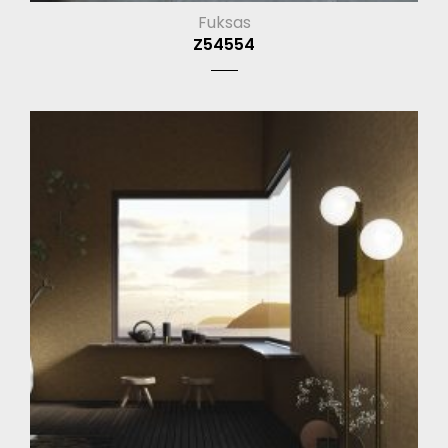
Fuksas
Z54554