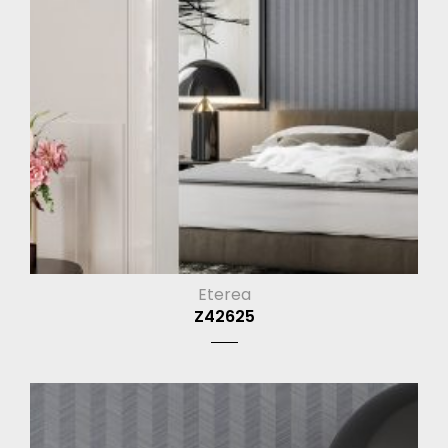
Eterea
Z42625