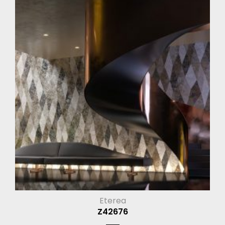
Eterea
Z42676