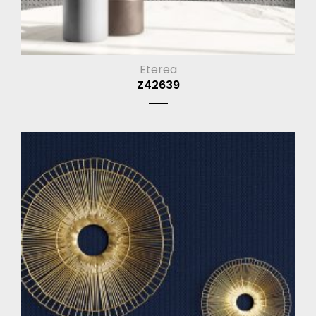
Eterea
Z42639