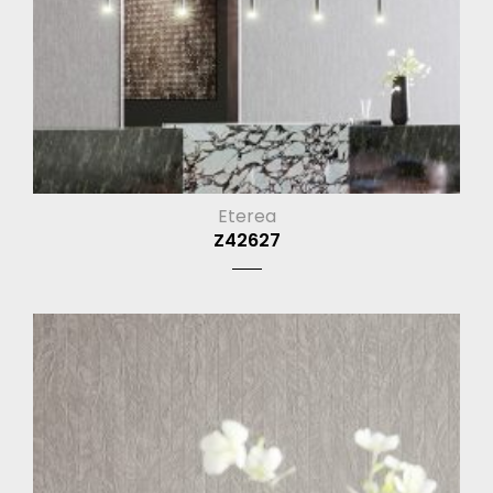
Eterea
Z42627