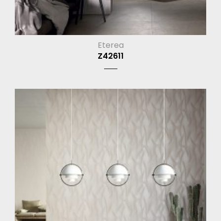
Eterea
Z42611