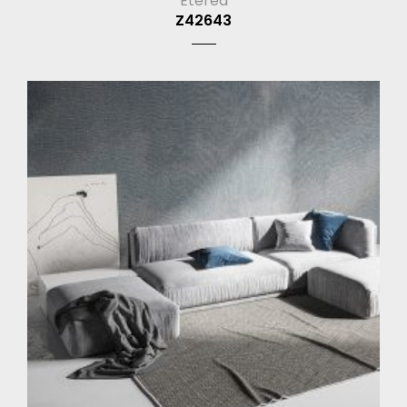
Eterea
Z42643