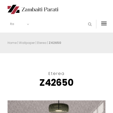
Ita
Togg
navi
Home
|
Wallpaper
|
Eterea
|
Z42650
Eterea
Z42650