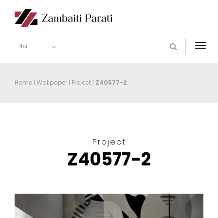
Ita
Togg
navi
Home
|
Wallpaper
|
Project
|
Z40577-2
Project
Z40577-2