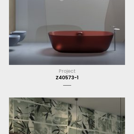
Project
Z40573-1