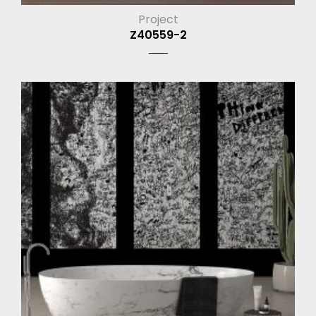
Project
Z40559-2