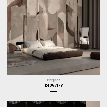
Project
Z40571-3