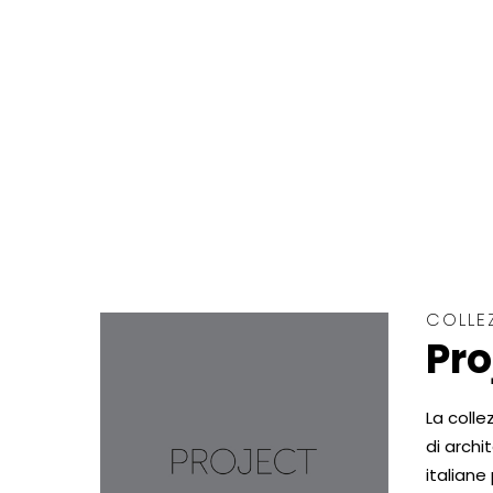
COLLE
Pro
La colle
di archi
italiane