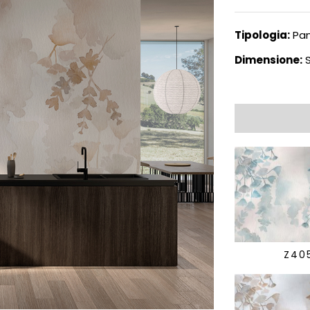
Tipologia:
Pan
Dimensione:
S
Z40