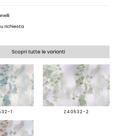
nelli
u richiesta
Scopri tutte le varianti
532-1
Z40532-2