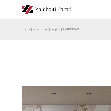
Home
|
Wallpaper
|
Project
|
Z40532-3