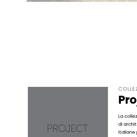
COLLE
Pro
La colle
di archi
italiane