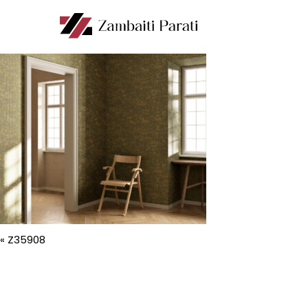
«
Z35908