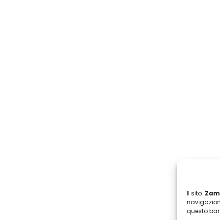
Il sito
Zamb
navigazion
questo ban