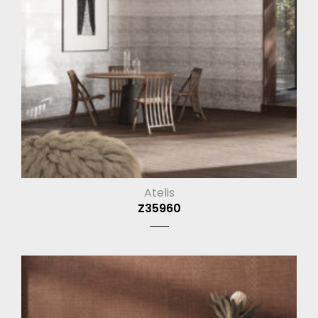
Atelis
Z35960