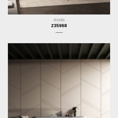
Atelis
Z35968