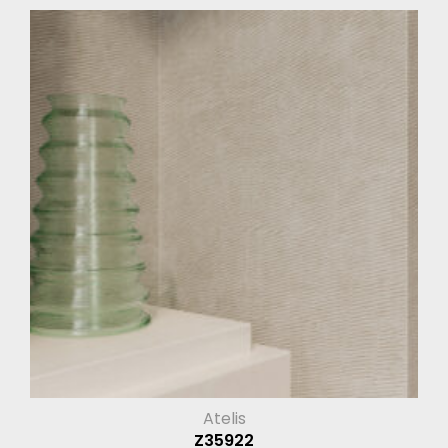
Atelis
Z35922