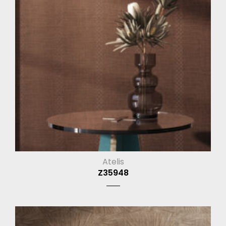
Atelis
Z35948