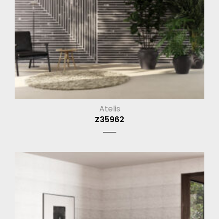
Atelis
Z35962