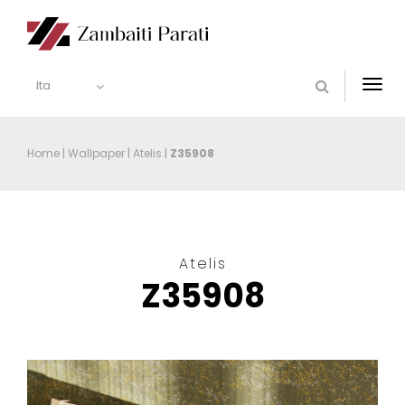
Ita
Togg
navi
Home
|
Wallpaper
|
Atelis
|
Z35908
Atelis
Z35908