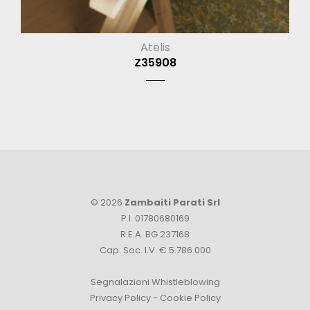
Atelis
Z35908
© 2026
Zambaiti Parati Srl
P.I. 01780680169
R.E.A. BG 237168
Cap. Soc. I.V. € 5.786.000
Segnalazioni Whistleblowing
Privacy Policy
-
Cookie Policy