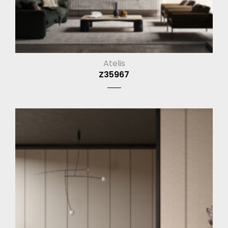
Atelis
Z35967