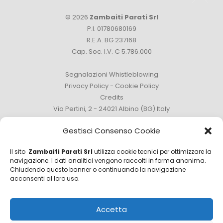
© 2026
Zambaiti Parati Srl
P.I. 01780680169
R.E.A. BG 237168
Cap. Soc. I.V. € 5.786.000
Segnalazioni Whistleblowing
Privacy Policy
-
Cookie Policy
Credits
Via Pertini, 2 - 24021 Albino (BG) Italy
Tel. +39 035 759111 -
info@zambaitiparati.com
Gestisci Consenso Cookie
Il sito
Zambaiti Parati Srl
utilizza cookie tecnici per ottimizzare la
navigazione. I dati analitici vengono raccolti in forma anonima.
Chiudendo questo banner o continuando la navigazione
Ufficio Vendite
acconsenti al loro uso.
sales@zambaitiparati.com
Accetta
Ufficio Acquisti
purchase@zambaitiparati.com