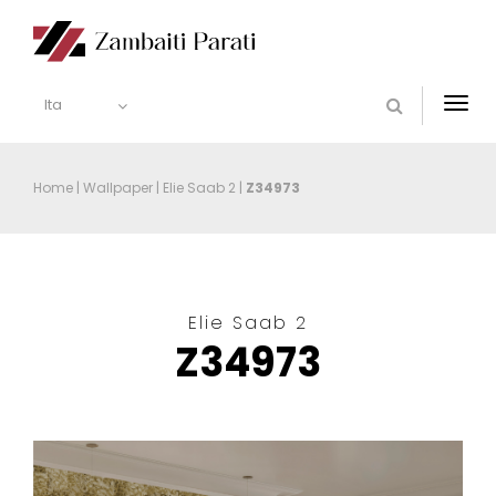
Ita
Togg
navi
Home
|
Wallpaper
|
Elie Saab 2
|
Z34973
Elie Saab 2
Z34973