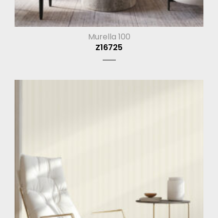
Murella 100
Z16725