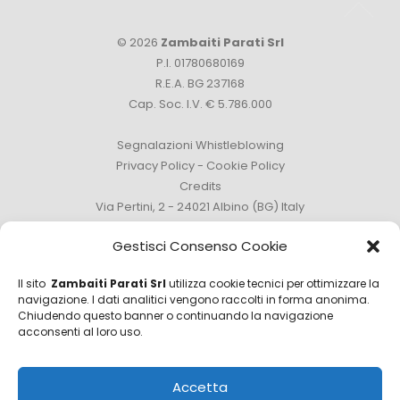
© 2026
Zambaiti Parati Srl
P.I. 01780680169
R.E.A. BG 237168
Cap. Soc. I.V. € 5.786.000
Segnalazioni Whistleblowing
Privacy Policy
-
Cookie Policy
Credits
Via Pertini, 2 - 24021 Albino (BG) Italy
Tel. +39 035 759111 -
info@zambaitiparati.com
Gestisci Consenso Cookie
Il sito
Zambaiti Parati Srl
utilizza cookie tecnici per ottimizzare la
navigazione. I dati analitici vengono raccolti in forma anonima.
Chiudendo questo banner o continuando la navigazione
Ufficio Vendite
acconsenti al loro uso.
sales@zambaitiparati.com
Accetta
Ufficio Acquisti