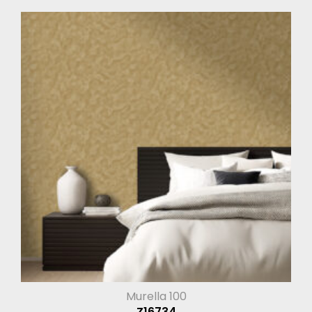
Murella 100
Z16734