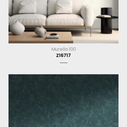
Murella 100
Z16717