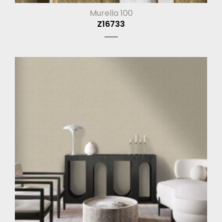
Murella 100
Z16733