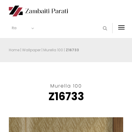
Ita
Togg
navi
Home
|
Wallpaper
|
Murella 100
|
Z16733
Murella 100
Z16733