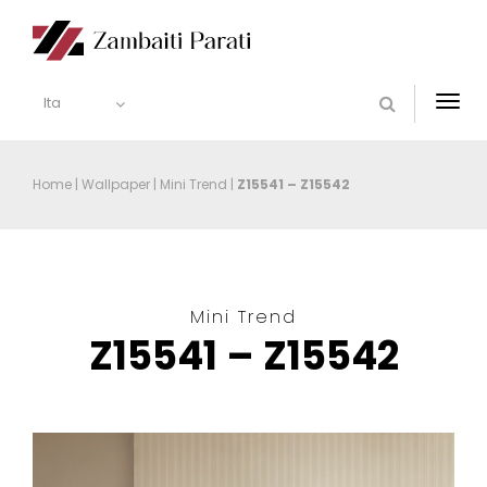
Ita
Togg
navi
Home
|
Wallpaper
|
Mini Trend
|
Z15541 – Z15542
Mini Trend
Z15541 – Z15542