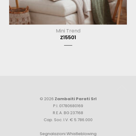
Mini Trend
Z15501
© 2026
Zambaiti Parati Srl
P.I. 01780680169
R.E.A. BG 237168
Cap. Soc. I.V. € 5.786.000
Segnalazioni Whistleblowing