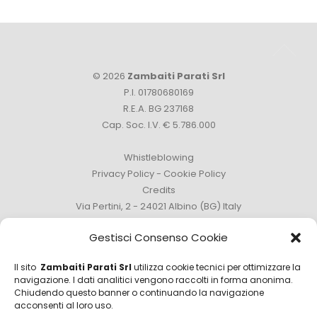
© 2026
Zambaiti Parati Srl
P.I. 01780680169
R.E.A. BG 237168
Cap. Soc. I.V. € 5.786.000
Whistleblowing
Privacy Policy
-
Cookie Policy
Credits
Via Pertini, 2 - 24021 Albino (BG) Italy
Phone +39 035 759111 -
info@zambaitiparati.com
Gestisci Consenso Cookie
Il sito
Zambaiti Parati Srl
utilizza cookie tecnici per ottimizzare la
navigazione. I dati analitici vengono raccolti in forma anonima.
Chiudendo questo banner o continuando la navigazione
Sales Department
acconsenti al loro uso.