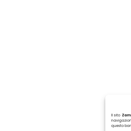
Il sito
Zamb
navigazion
questo ban