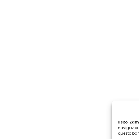
Il sito
Zamb
navigazion
questo ban