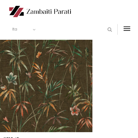
Ita
Togg
navi