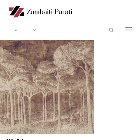
Ita
Togg
navi