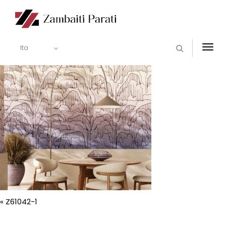
Ita
Togg
navi
«
Z61042-1