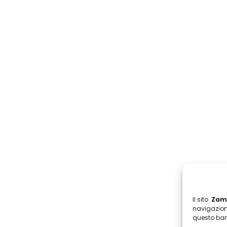
Il sito
Zamb
navigazion
questo ban