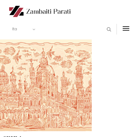
Ita
Togg
navi