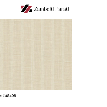
«
Z48408