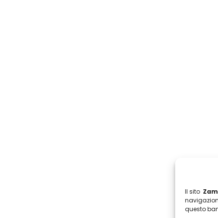
Il sito
Zamb
navigazion
questo ban