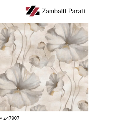
«
Z47907