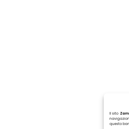
Il sito
Zamb
navigazion
questo ban