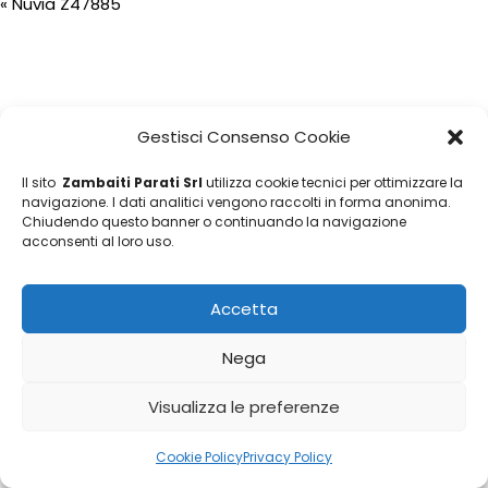
«
Nuvia Z47885
Gestisci Consenso Cookie
Il sito
Zambaiti Parati Srl
utilizza cookie tecnici per ottimizzare la
navigazione. I dati analitici vengono raccolti in forma anonima.
Chiudendo questo banner o continuando la navigazione
acconsenti al loro uso.
Accetta
Nega
Visualizza le preferenze
Cookie Policy
Privacy Policy