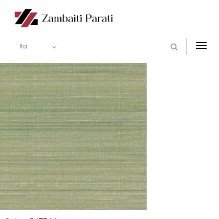
Ita
Togg
navi