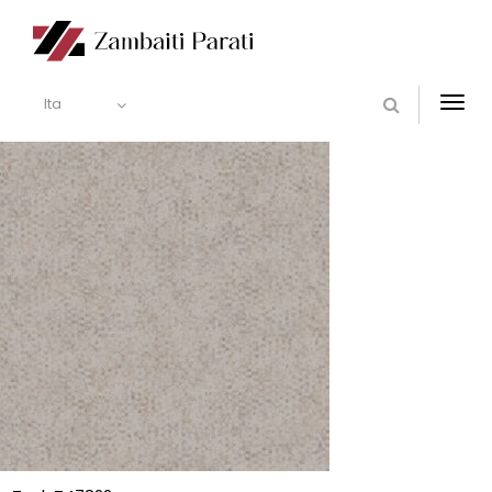
Ita
Togg
navi