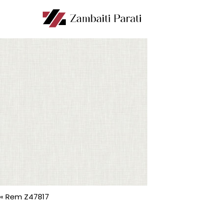
«
Rem Z47817