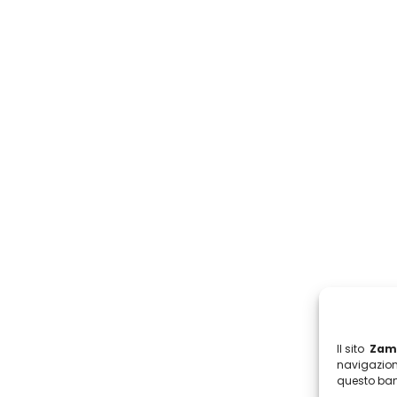
Il sito
Zamb
navigazion
questo ban