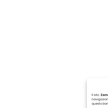
Il sito
Zamb
navigazion
questo ban