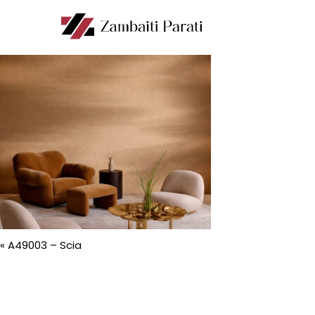
«
A49003 – Scia