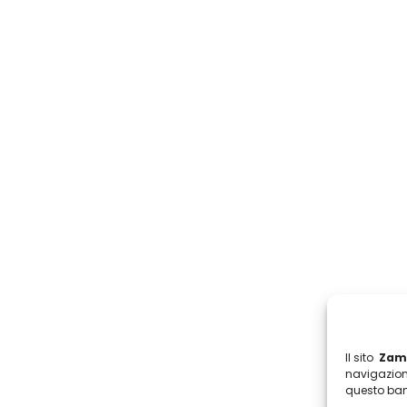
Il sito
Zamb
navigazion
questo ban