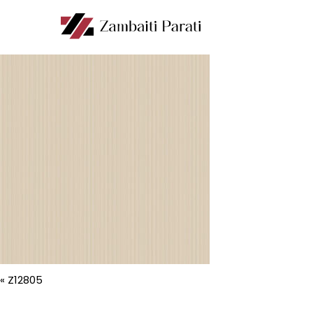
«
Z12805