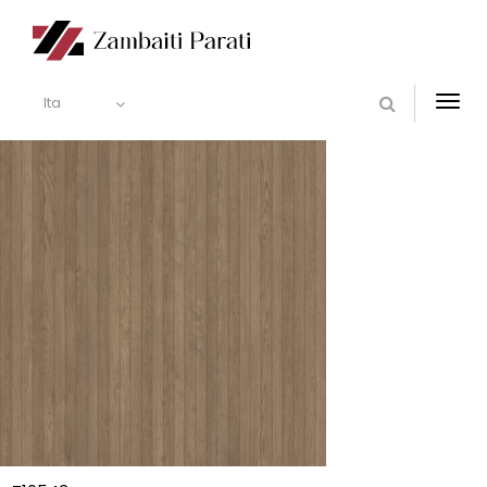
Ita
Togg
navi