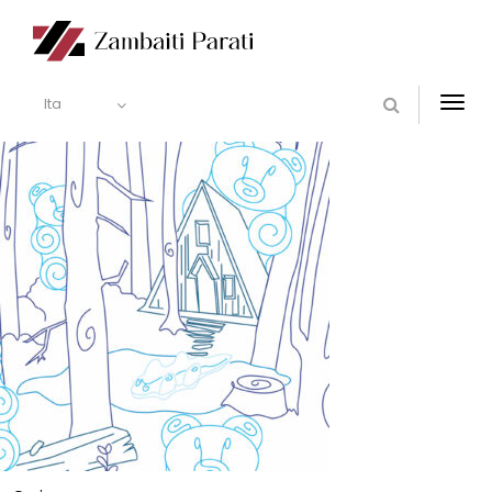
Ita
Togg
navi