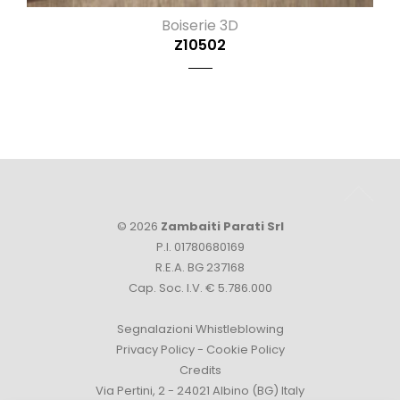
Boiserie 3D
Z10502
© 2026
Zambaiti Parati Srl
P.I. 01780680169
R.E.A. BG 237168
Cap. Soc. I.V. € 5.786.000
Segnalazioni Whistleblowing
Privacy Policy
-
Cookie Policy
Credits
Via Pertini, 2 - 24021 Albino (BG) Italy